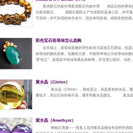
黄虎眼石功效作用黄虎眼石功效作用 虎晶石的种类包
为黄虎眼石。 虎眼石能防止产生忧郁症及身心症，并可激
守原则；亦可加强肉体生命力，适合体弱多病、或刚痊愈的病人
彩色宝石祖母绿怎么选购
在市场上，祖母绿质量的评价标准与其他宝石类似，也是
祖母绿的颜色质量。在颜色方面，不能简单地认为祖母绿的颜色
谓“色正”，是指其中的绿色看起来鲜艳，并且赏心悦目。当然，.
黄水晶（Citrine）
黄水晶（Citrine），顾名思义，就是黄色的水晶，
量较大，所以它的价格不高，通常和紫水晶接近。 黄水晶.
紫水晶（Amethyst）
神秘又浪漫——很多人见到紫水晶都会有这样的感觉。