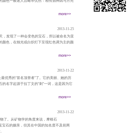
的颜色一般迷人且略带忧伤：相传酒神因与月亮
more>>
2013-11-25
那天，发现了一种会变色的宝石，所以被命名为亚
的颜色，在烛光或白炽灯下呈现红色调为主的颜
more>>
2013-11-22
上最优秀的“冒名顶替者”了。它的美丽、她的历
的名字起源于拉丁文的“刺”一词，这是因为它
more>>
2013-11-22
过实物了。从矿物学的角度来说，摩根石
母绿和海蓝宝石的姻亲，但其在中国的知名度不及前两
.