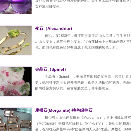
其他宝石身上找到这般冷艳的色彩。关于紫水晶的传说亦如它
女神黛安娜发生..
变石（Alexandrite）
传说，在1830年，俄罗斯沙皇亚历山大二世，在生日
历山大变石，通常俗称为变石。宝石在日光下呈现绿色调为主
色。而绿色和红色恰好有组成了俄国国旗的颜色，所..
尖晶石（Spinel）
尖晶石（Spinel），美丽异常却知名度不高，它是世界
史，她的稀少对宝石追慕者来说，都是无法抵挡的魅力。尖晶石
的两端是方尖状的。在古希腊文里，其字面意义..
摩根石(Morganite)-桃色绿柱石
很少有人听说过摩根石（Morganite），更不用说见
（Morganite）是粉色的绿柱石（PinkBeryl），是祖
者，在绿柱石家族中有种“处在深闺无人识”之感。摩根石（Mor.