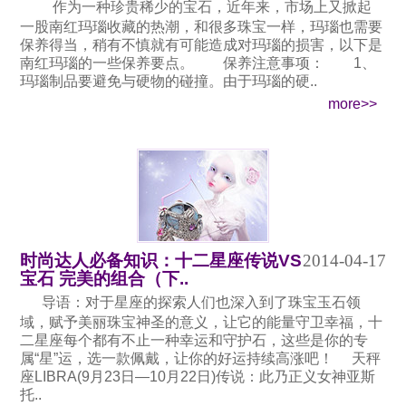
作为一种珍贵稀少的宝石，近年来，市场上又掀起
一股南红玛瑙收藏的热潮，和很多珠宝一样，玛瑙也需要
保养得当，稍有不慎就有可能造成对玛瑙的损害，以下是
南红玛瑙的一些保养要点。 保养注意事项： 1、
玛瑙制品要避免与硬物的碰撞。由于玛瑙的硬..
more>>
时尚达人必备知识：十二星座传说VS
2014-04-17
宝石 完美的组合（下..
导语：对于星座的探索人们也深入到了珠宝玉石领
域，赋予美丽珠宝神圣的意义，让它的能量守卫幸福，十
二星座每个都有不止一种幸运和守护石，这些是你的专
属“星”运，选一款佩戴，让你的好运持续高涨吧！ 天秤
座LIBRA(9月23日—10月22日)传说：此乃正义女神亚斯
托..