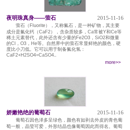
夜明珠真身——萤石
2015-11-16
萤石（Fluorite），又称氟石，是一种矿物，其主要
成分是氟化钙（CaF2），含杂质较多，Ca常被Y和Ce等
稀土元素替代，此外还含有少量的Fe2O3，SiO2和微量
的Cl，O3，He等。自然界中的萤石常显鲜艳的颜色，硬
度比小刀低。它可以用于制备氟化氢：
CaF2+H2SO4=CaSO4..
more>>
娇嫩艳绝的葡萄石
2015-11-16
葡萄石因色泽多呈绿色，颜色有如剥去外皮的青色葡
萄一般，晶莹可爱，外形结晶也像葡萄因此而得名。葡萄