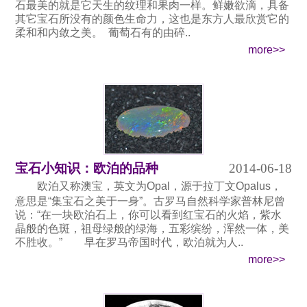
石最美的就是它天生的纹理和果肉一样。鲜嫩欲滴，具备
其它宝石所没有的颜色生命力，这也是东方人最欣赏它的
柔和和内敛之美。 葡萄石有的由碎..
more>>
宝石小知识：欧泊的品种
2014-06-18
欧泊又称澳宝，英文为Opal，源于拉丁文Opalus，
意思是“集宝石之美于一身”。古罗马自然科学家普林尼曾
说：“在一块欧泊石上，你可以看到红宝石的火焰，紫水
晶般的色斑，祖母绿般的绿海，五彩缤纷，浑然一体，美
不胜收。” 早在罗马帝国时代，欧泊就为人..
more>>