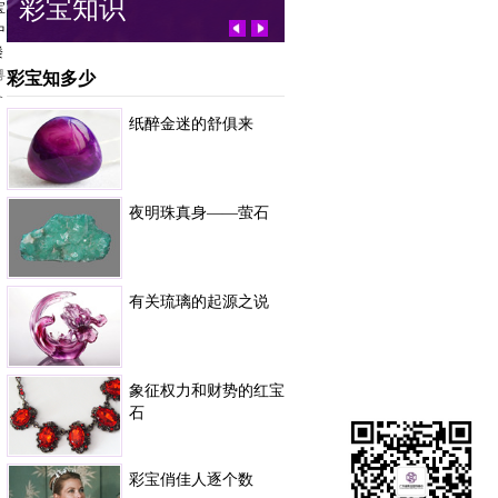
彩宝知识
历史典故
宝
中
楼
粤
彩宝知多少
备
纸醉金迷的舒俱来
夜明珠真身——萤石
有关琉璃的起源之说
象征权力和财势的红宝
石
彩宝俏佳人逐个数