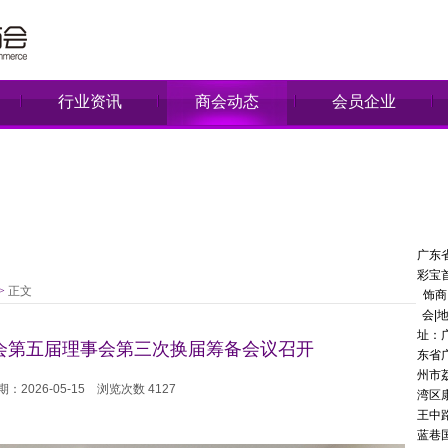
行业资讯
商会动态
会员企业
广东
彩宝
>
正文
饰商
会|
址：
会第五届理事会第三次换届筹备会议召开
东省
州市
：2026-05-15
浏览次数 4127
湾区
王中
蓝巷