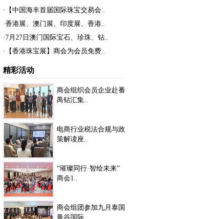
·【中国海丰首届国际珠宝交易会..
·香港展、澳门展、印度展、香港..
·7月27日澳门国际宝石、珍珠、钻..
·【香港珠宝展】商会为会员免费..
精彩活动
商会组织会员企业赴番
禺钻汇集..
电商行业税法合规与政
策解读座..
“璀璨同行·智绘未来”
商会1..
商会组团参加九月泰国
曼谷国际..