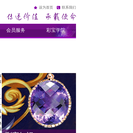
设为首页
联系我们
会员服务
彩宝学院
省
首
地
广
广
荔
康
路
国