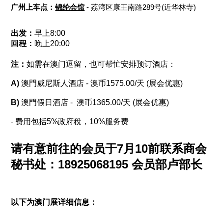
广州上车点：
锦纶会馆
-
荔湾区康王南路
289
号
(
近华林寺
)
出发：
早上8:00
回程：
晚上20:00
注：
如需在澳门逗留，也可帮忙安排预订酒店：
A)
澳門威尼斯人酒店 - 澳币1575.00/天 (展会优惠)
B)
澳門假日酒店 - 澳币1365.00/天 (展会优惠)
- 费用包括5%政府稅，10%服务费
请有意前往的会员于7月10前联系商会
秘书处：18925068195 会员部卢部长
以下为澳门展详细信息：